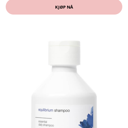
KJØP NÅ