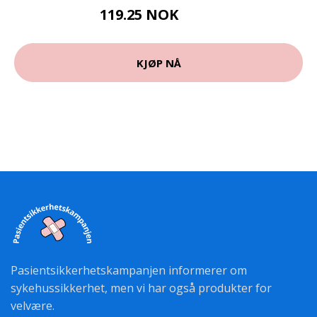
119.25 NOK
159 NOK
KJØP NÅ
Pasientsikkerhetskampanjen informerer om
sykehussikkerhet, men vi har også produkter for
velvære.