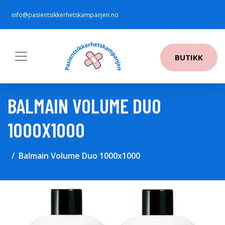
info@pasientsikkerhetskampanjen.no
BUTIKK
BALMAIN VOLUME DUO
1000X1000
Balmain Volume Duo 1000x1000