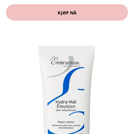
KJØP NÅ