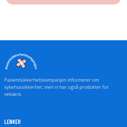
Pasientsikkerhetskampanjen informerer om
sykehussikkerhet, men vi har også produkter for
velvære.
LENKER