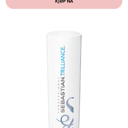
KJØP NÅ