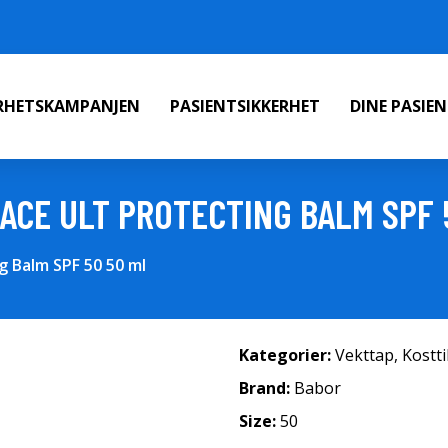
ERHETSKAMPANJEN
PASIENTSIKKERHET
DINE PASIE
ACE ULT PROTECTING BALM SPF 
 Balm SPF 50 50 ml
Kategorier:
Vekttap
,
Kostt
Brand:
Babor
Size:
50