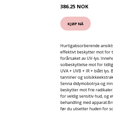
386.25 NOK
515 NOK
KJØP NÅ
Hurtigabsorberende ansikt
effektivt beskytter mot for 
forårsaket av UV-lys. Inneh
solbeskyttelse mot for tidli
UVA + UVB + IR + blått lys.
tanniner og solsikkeekstrakte
Senna didymobotrya og inn
beskytter mot frie radikaler.
for veldig sensitiv hud, og
behandling med apparat.Bru
før du utsetter huden for s