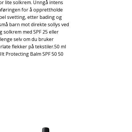
or lite solkrem. Unngå intens
åføringen for å opprettholde
el svetting, etter bading og
små barn mot direkte sollys ved
g solkrem med SPF 25 eller
r lenge selv om du bruker
late flekker på tekstiler.50 ml
t Protecting Balm SPF 50 50