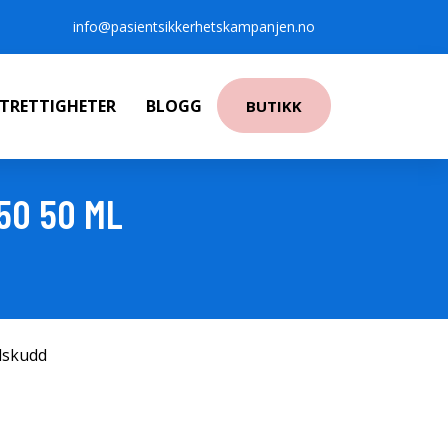
info@pasientsikkerhetskampanjen.no
NTRETTIGHETER
BLOGG
BUTIKK
50 50 ML
ilskudd