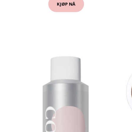
KJØP NÅ