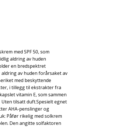
skrem med SPF 50, som
tidlig aldring av huden
older en bredspektret
g aldring av huden forårsaket av
 Beriket med beskyttende
r, i tillegg til ekstrakter fra
kapslet vitamin E, som sammen
 Uten tilsatt duft.Spesielt egnet
 etter AHA-penslinger og
k: Påfør rikelig med solkrem
olen. Den angitte solfaktoren